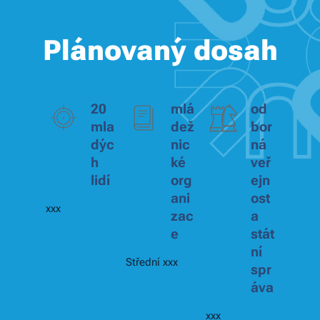
Plánovaný dosah
20
mlá
od
mla
dež
bor
dýc
nic
ná
h
ké
veř
lidí
org
ejn
ani
ost
xxx
zac
a
e
stát
ní
Střední xxx
spr
áva
xxx