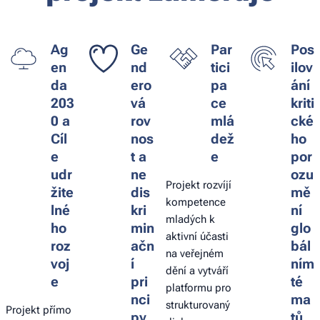
Ag
Ge
Par
Pos
en
nd
tici
ilov
da
ero
pa
ání
203
vá
ce
kriti
0 a
rov
mlá
cké
Cíl
nos
dež
ho
e
t a
e
por
udr
ne
ozu
Projekt rozvíjí
žite
dis
mě
kompetence
lné
kri
ní
mladých k
ho
min
glo
aktivní účasti
roz
ačn
bál
na veřejném
voj
í
ním
dění a vytváří
e
pri
té
platformu pro
nci
ma
strukturovaný
Projekt přímo
py
tů