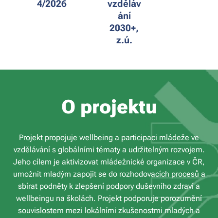
4/2026
vzděláv
ání
2030+,
z.ú.
O projektu
Projekt propojuje wellbeing a participaci mládeže ve
vzdělávání s globálními tématy a udržitelným rozvojem.
Jeho cílem je aktivizovat mládežnické organizace v ČR,
umožnit mladým zapojit se do rozhodovacích procesů a
sbírat podněty k zlepšení podpory duševního zdraví a
wellbeingu na školách. Projekt podporuje porozumění
souvislostem mezi lokálními zkušenostmi mladých a