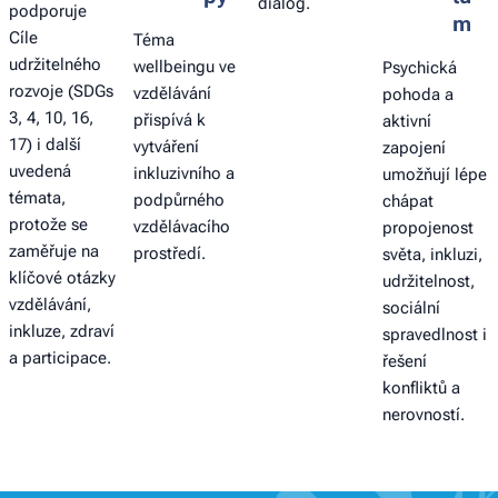
dialog.
podporuje
m
Cíle
Téma
udržitelného
wellbeingu ve
Psychická
rozvoje (SDGs
vzdělávání
pohoda a
3, 4, 10, 16,
přispívá k
aktivní
17) i další
vytváření
zapojení
uvedená
inkluzivního a
umožňují lépe
témata,
podpůrného
chápat
protože se
vzdělávacího
propojenost
zaměřuje na
prostředí.
světa, inkluzi,
klíčové otázky
udržitelnost,
vzdělávání,
sociální
inkluze, zdraví
spravedlnost i
a participace.
řešení
konfliktů a
nerovností.